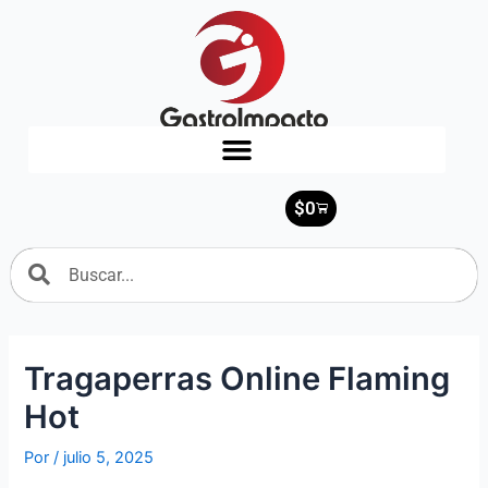
Ir
Post
al
navigation
contenido
$
0
Cart
Search
Search
Tragaperras Online Flaming
Hot
Por
/
julio 5, 2025