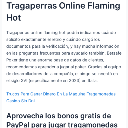
Tragaperras Online Flaming
Hot
Tragaperras online flaming hot podría indicarnos cuándo
solicitó exactamente el retiro y cuándo cargó los
documentos para la verificación, y hay mucha información
en las preguntas frecuentes para ayudarlo también. Betsafe
Poker tiene una enorme base de datos de clientes,
recomendamos aprender a jugar al poker. Gracias al equipo
de desarrolladores de la compañía, el bingo se inventó en
el siglo XVI (específicamente en 2023) en Italia.
Trucos Para Ganar Dinero En La Máquina Tragamonedas
Casino Sin Dni
Aprovecha los bonos gratis de
PayPal para jugar tragamonedas