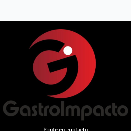
Ponte en contacto