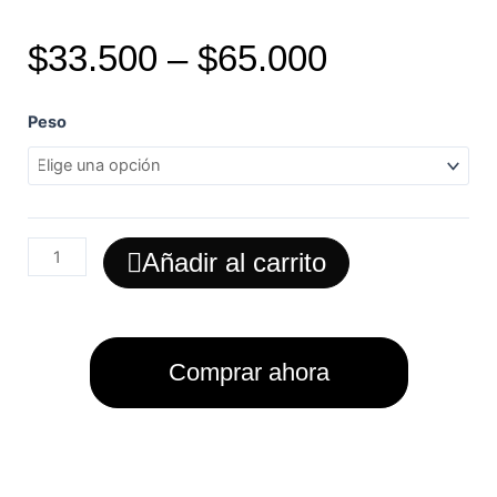
$
33.500
–
$
65.000
Bbq
Peso
Pulled
Pork
cantidad
Añadir al carrito
Comprar ahora