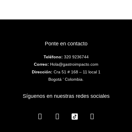
o
g
b
o
r
e
k
a
m
Ponte en contacto
Teléfono:
320 9236744
Correo:
Hola@gastroimpacto.com
Dirección:
Cra 51 # 168 – 11 local 1
Bogotá ‘ Colombia.
Síguenos en nuestras redes sociales
F
I
Y
a
n
o
c
s
u