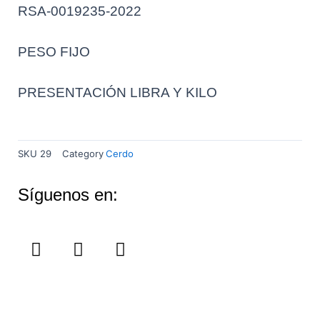
RSA-0019235-2022
PESO FIJO
PRESENTACIÓN LIBRA Y KILO
SKU
29
Category
Cerdo
Síguenos en:
F
I
Y
a
n
o
c
s
u
e
t
t
b
a
u