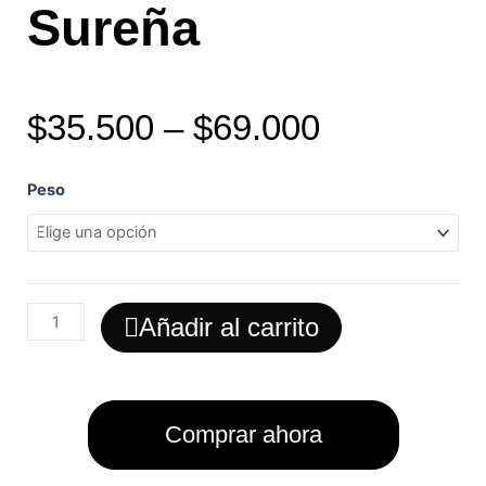
Sureña
$
35.500
–
$
69.000
Costilla
Peso
De
Cerdo
Sureña
cantidad
Añadir al carrito
Comprar ahora