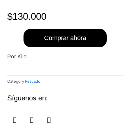
$
130.000
Comprar ahora
Por Kilo
Category
Pescado
Síguenos en:
F
I
Y
a
n
o