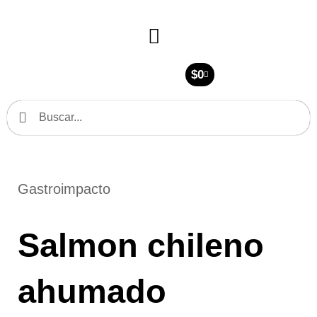
Ir
al
contenido
$
0
Cart
Search
Search
Gastroimpacto
Salmon chileno
ahumado